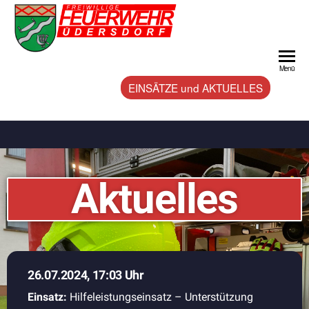
Feuerwehr
Willkommen
bei der
Üdersdorf
freiwilligen
Menü
Feuerwehr
EINSÄTZE und AKTUELLES
Aktuelles
26.07.2024, 17:03 Uhr
Einsatz:
Hilfeleistungseinsatz – Unterstützung